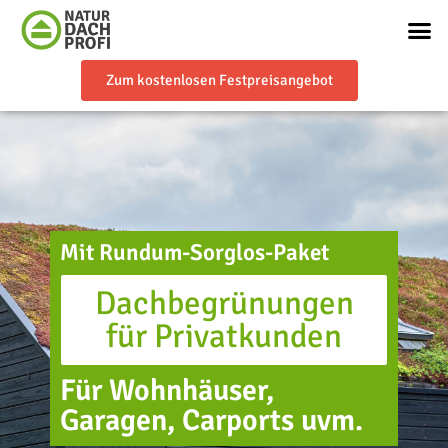
Zum kostenlosen Festpreisangebot
Mit Rundum-Sorglos-Paket
Dachbegrünungen
für Privatkunden
Für Wohnhäuser,
Garagen, Carports uvm.